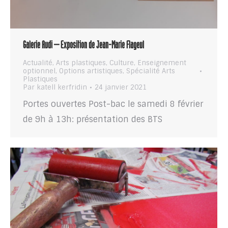
Galerie Audi – Exposition de Jean-Marie Flageul
Actualité
,
Arts plastiques
,
Culture
,
Enseignement
optionnel
,
Options artistiques
,
Spécialité Arts
Plastiques
Par
katell kerfridin
24 janvier 2021
Portes ouvertes Post-bac le samedi 8 février
de 9h à 13h: présentation des BTS