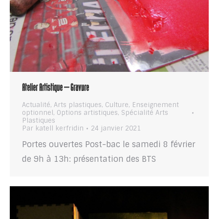
Atelier Artistique – Gravure
Actualité
,
Arts plastiques
,
Culture
,
Enseignement
optionnel
,
Options artistiques
,
Spécialité Arts
Plastiques
Par
katell kerfridin
24 janvier 2021
Portes ouvertes Post-bac le samedi 8 février
de 9h à 13h: présentation des BTS