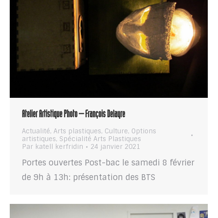
Atelier Artistique Photo – François Delayre
Actualité
,
Arts plastiques
,
Culture
,
Options
artistiques
,
Spécialité Arts Plastiques
Par
katell kerfridin
24 janvier 2021
Portes ouvertes Post-bac le samedi 8 février
de 9h à 13h: présentation des BTS