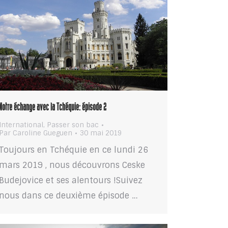
Notre échange avec la Tchéquie: épisode 2
International
,
Passer son bac
Par
Caroline Gueguen
30 mai 2019
Toujours en Tchéquie en ce lundi 26
mars 2019 , nous découvrons Ceske
Budejovice et ses alentours !Suivez
nous dans ce deuxième épisode …