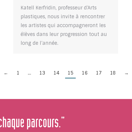
Katell Kerfridin, professeur d’Arts
plastiques, nous invite à rencontrer
les artistes qui accompagneront les
élèves dans leur progression tout au
long de l’année.
←
1
…
13
14
15
16
17
18
→
 chaque parcours."