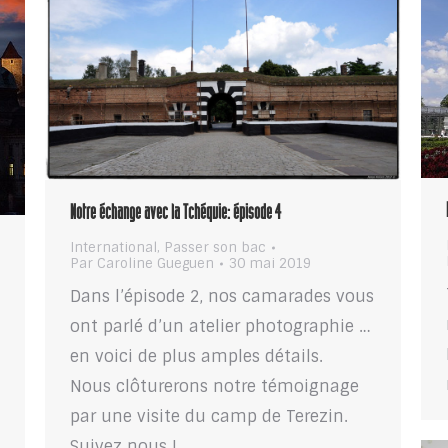
Notre échange avec la Tchéquie: épisode 4
International
,
Passer son bac
Par
Caroline Gueguen
30 mai 2019
Dans l’épisode 2, nos camarades vous
ont parlé d’un atelier photographie …
,
en voici de plus amples détails.
Nous clôturerons notre témoignage
par une visite du camp de Terezin.
Suivez nous !