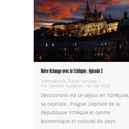
Notre échange avec la Tchéquie : épisode 3
International
,
Passer son bac
Par
Caroline Gueguen
30 mai 2019
Découvrons via ce séjour en Tchéquie
sa capitale , Prague, capitale de la
République Tchèque et centre
économique et culturel du pays.