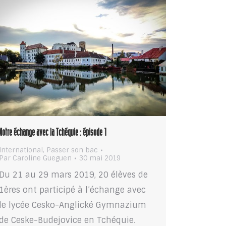
Notre échange avec la Tchéquie : épisode 1
International
,
Passer son bac
Par
Caroline Gueguen
30 mai 2019
Du 21 au 29 mars 2019, 20 élèves de
1ères ont participé à l’échange avec
le lycée Cesko-Anglické Gymnazium
de Ceske-Budejovice en Tchéquie.