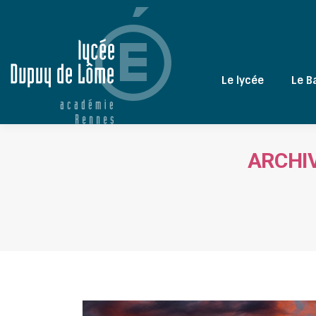
Le lycée
Le B
ARCHIV