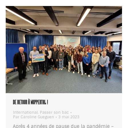
DE RETOUR À WUPPERTAL !
International
,
Passer son bac
Par
Caroline Gueguen
3 mai 2023
Après 4 années de pause due la pandémie –