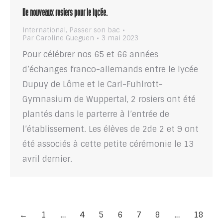
De nouveaux rosiers pour le lycée.
International
,
Passer son bac
Par
Caroline Gueguen
3 mai 2023
Pour célébrer nos 65 et 66 années
d’échanges franco-allemands entre le lycée
Dupuy de Lôme et le Carl-Fuhlrott-
Gymnasium de Wuppertal, 2 rosiers ont été
plantés dans le parterre à l’entrée de
l’établissement. Les élèves de 2de 2 et 9 ont
été associés à cette petite cérémonie le 13
avril dernier.
←
1
…
4
5
6
7
8
…
18