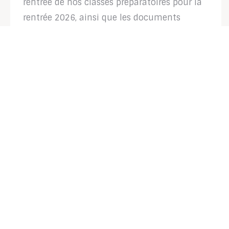
rentrée de nos classes préparatoires pour la
rentrée 2026, ainsi que les documents
relatifs au travail demandé. **Pour les
MPSI : Site des MPSI ** Pour les PCSI : Lettre
de rentrée PCSI 2026 Info DM de rentrée
Notions de python Entrainement calculs **
DOCUMENTS pour l’ANGLAIS en PCSI et MPSI:
Bibliographie, conseils et travaux Useful
links Audios à travailler 10 phrases sur SPACE
à apprendre **Pour les ECG1 : Lettre de
rentrée ECG1
ACTUALITÉ
PAGE D'ACCUEIL