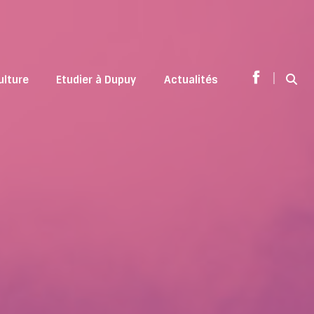
|
ulture
Etudier à Dupuy
Actualités
Sear
Facebook
page
opens
in
new
window