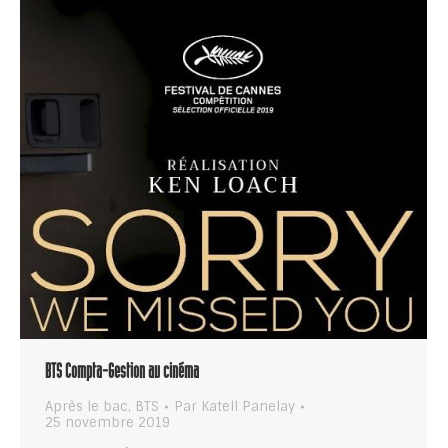
BTS Compta-Gestion au cinéma
Après le bac
,
BTS
Par
Katell Panelay
25 novembre 2019