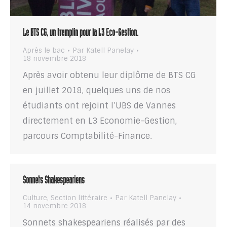
Le BTS CG, un tremplin pour la L3 Eco-Gestion.
Après le bac
Par
Katell Panelay
18 novembre 2018
Après avoir obtenu leur diplôme de BTS CG
en juillet 2018, quelques uns de nos
étudiants ont rejoint l’UBS de Vannes
directement en L3 Economie-Gestion,
parcours Comptabilité-Finance.
Sonnets Shakespeariens
Culture
,
Section littéraire
Par
Katell Panelay
14 novembre 2018
Sonnets shakespeariens réalisés par des