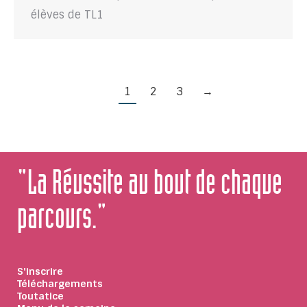
élèves de TL1
1
2
3
→
"La Réussite au bout de chaque
parcours."
S'inscrire
Téléchargements
Toutatice