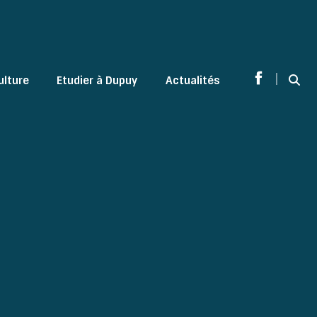
|
ulture
Etudier à Dupuy
Actualités
Sear
Facebook
page
opens
in
new
window