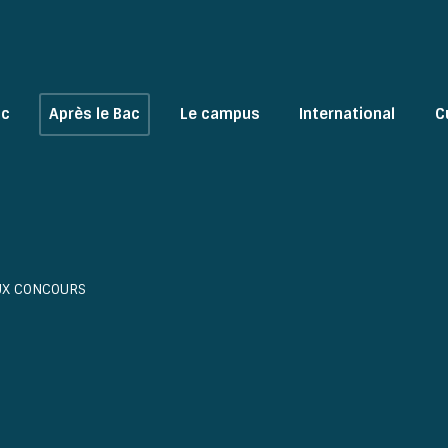
ac
Après le Bac
Le campus
International
C
UX CONCOURS