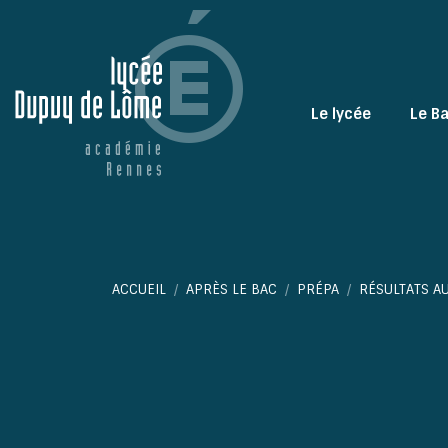
Le lycée
Le B
Vous êtes ici :
ACCUEIL
APRÈS LE BAC
PRÉPA
RÉSULTATS A