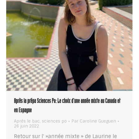
Après la prépa Sciences Po: Le choix d’une année mixte au Canada et
en Espagne
Après le bac
,
sciences po
Par
Caroline Gueguen
26 juin 2022
Retour sur l' »année mixte » de Laurine le