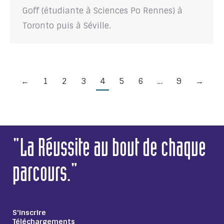
Goff (étudiante à Sciences Po Rennes) à
Toronto puis à Séville.
←
1
2
3
4
5
6
…
9
→
"La Réussite au bout de chaque
parcours."
S'inscrire
Téléchargements