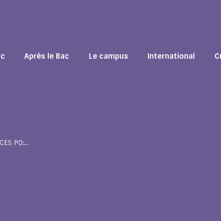
ac
Après le Bac
Le campus
International
C
CES PO:…