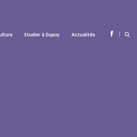
|
ulture
Etudier à Dupuy
Actualités
Sear
Facebook
page
opens
in
new
window