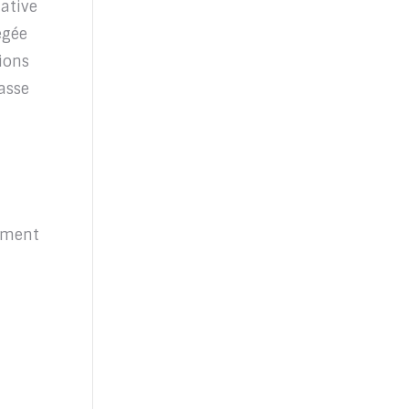
iative
égée
sions
asse
mment