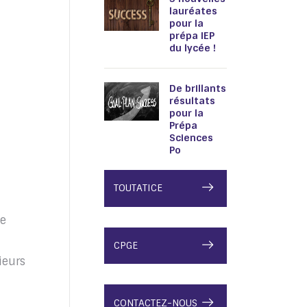
lauréates
pour la
prépa IEP
du lycée !
De brillants
résultats
pour la
Prépa
Sciences
Po
TOUTATICE
de
e
CPGE
ieurs
CONTACTEZ-NOUS