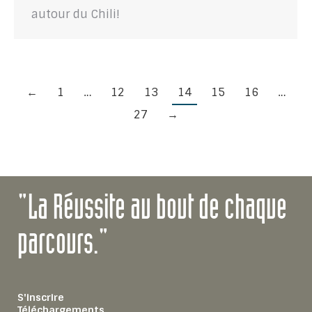
autour du Chili!
←
1
…
12
13
14
15
16
…
27
→
"La Réussite au bout de chaque
parcours."
S'inscrire
Téléchargements