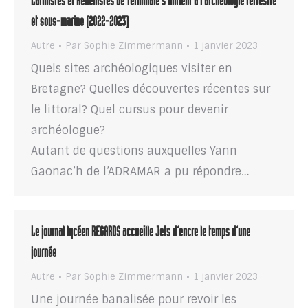
Latinistes et Hellénistes de Terminale s’initient à l’archéologie terrestre
et sous-marine (2022-2023)
Autre
Par
Sophie Zimmermann
1 janvier 2023
Quels sites archéologiques visiter en
Bretagne? Quelles découvertes récentes sur
le littoral? Quel cursus pour devenir
archéologue?
Autant de questions auxquelles Yann
Gaonac’h de l’ADRAMAR a pu répondre…
Le journal lycéen REGARDS accueille Jets d’encre le temps d’une
journée
Autre
Par
Sophie Zimmermann
1 janvier 2023
Une journée banalisée pour revoir les