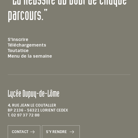
"La Réussite au bout de chaque
parcours."
S'inscrire
Téléchargements
Toutatice
Menu de la semaine
Lycée Dupuy-de-Lôme
4, RUE JEAN LE COUTALLER
BP 2136 - 56321 LORIENT CEDEX
T. 02 97 37 72 88
CONTACT
S'Y RENDRE