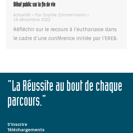
Débat public sur la fin de vie
Actualité
Par
Sophie Zimmermann
19 décembre 2022
Réfléchir sur le recours à l’euthanasie dans
le cadre d’une conférence initiée par l’EREB.
"La Réussite au bout de chaque
parcours."
S'inscrire
Téléchargements