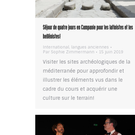
Séjour de quatre jours en Campanie pour les latinistes et les
hellénistes!
International
,
langues anciennes
Par
Sophie Zimmermann
15 juin 2019
Visiter les sites archéologiques de la
méditerranée pour approfondir et
illustrer les éléments vus dans le
cadre du cours et acquérir une
culture sur le terrain!