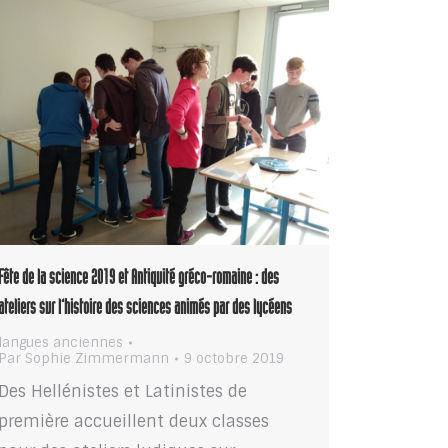
Fête de la science 2019 et Antiquité gréco-romaine : des
ateliers sur l’histoire des sciences animés par des lycéens
langues anciennes
Par
Sophie Zimmermann
9 octobre 2019
Des Hellénistes et Latinistes de
première accueillent deux classes