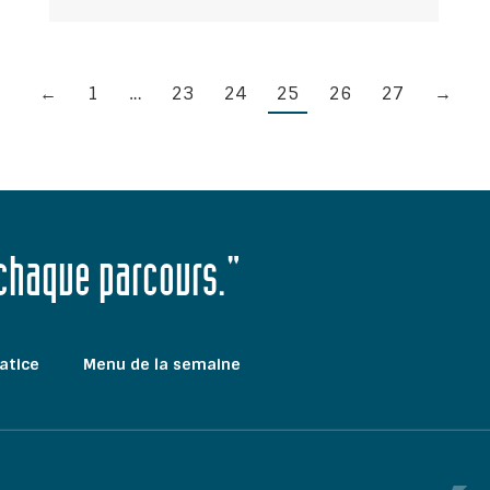
←
1
…
23
24
25
26
27
→
 chaque parcours."
atice
Menu de la semaine