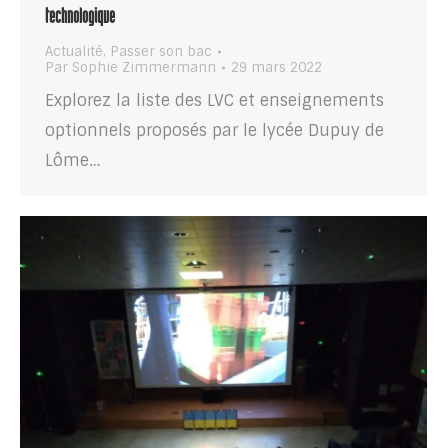
technologique
Actualité
,
Passer son bac
Par
Sophie Zimmermann
29 mars 2022
Explorez la liste des LVC et enseignements
optionnels proposés par le lycée Dupuy de
Lôme…