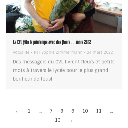
Le CVL fête le printemps avec des fleurs…mars 2022
Actualité
Par
Sophie Zimmermann
24 mars 2022
Des messagers du CVL livrent fleurs et petits
mots à travers le lycée pour le plus grand
bonheur de tous!
←
1
…
7
8
9
10
11
…
13
→