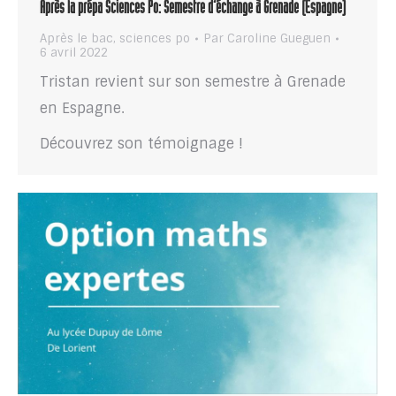
Après la prépa Sciences Po: Semestre d’échange à Grenade (Espagne)
Après le bac
,
sciences po
Par
Caroline Gueguen
6 avril 2022
Tristan revient sur son semestre à Grenade
en Espagne.
Découvrez son témoignage !