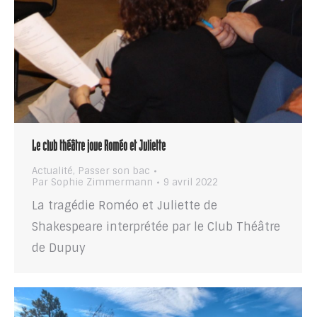
Le club théâtre joue Roméo et Juliette
Actualité
,
Passer son bac
Par
Sophie Zimmermann
9 avril 2022
La tragédie Roméo et Juliette de
Shakespeare interprétée par le Club Théâtre
de Dupuy