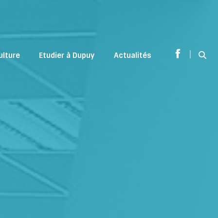
|
ulture
Etudier à Dupuy
Actualités
Sear
Facebook
page
opens
in
new
window