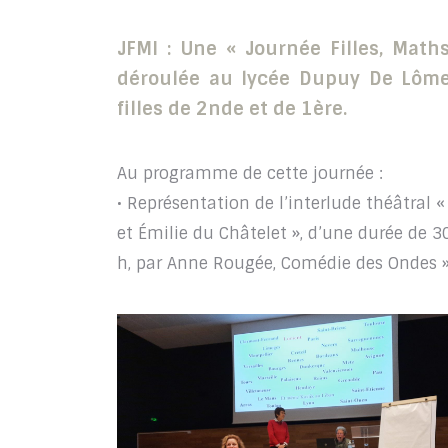
JFMI : Une « Journée Filles, Math
déroulée au lycée Dupuy De Lôme
filles de 2nde et de 1ère.
Au programme de cette journée :
• Représentation de l’interlude théâtral 
et Émilie du Châtelet », d’une durée de 
h, par Anne Rougée, Comédie des Ondes »