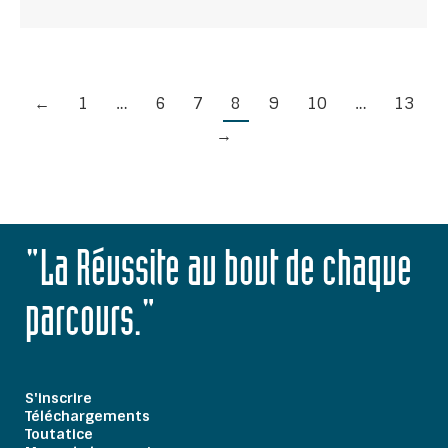
←
1
…
6
7
8
9
10
…
13
→
"La Réussite au bout de chaque
parcours."
S'inscrire
Téléchargements
Toutatice