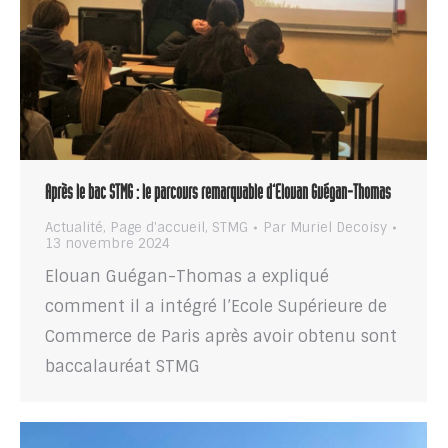
Après le bac STMG : le parcours remarquable d’Elouan Guégan-Thomas
Actualité
,
Page d'accueil
,
STMG
Par
Muriel Decoisy
13 novembre 2024
Elouan Guégan-Thomas a expliqué
comment il a intégré l’Ecole Supérieure de
Commerce de Paris après avoir obtenu sont
baccalauréat STMG