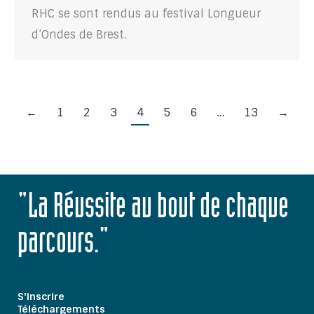
RHC se sont rendus au festival Longueur
d’Ondes de Brest.
←
1
2
3
4
5
6
…
13
→
"La Réussite au bout de chaque
parcours."
S'inscrire
Téléchargements