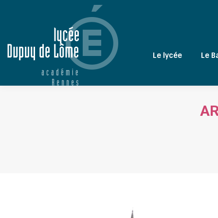
Le lycée
Le B
AR