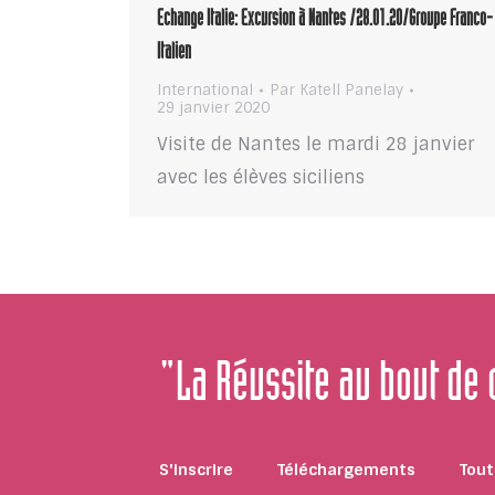
Echange Italie: Excursion à Nantes /28.01.20/Groupe Franco-
Italien
International
Par
Katell Panelay
29 janvier 2020
Visite de Nantes le mardi 28 janvier
avec les élèves siciliens
"La Réussite au bout de
S'inscrire
Téléchargements
Tout