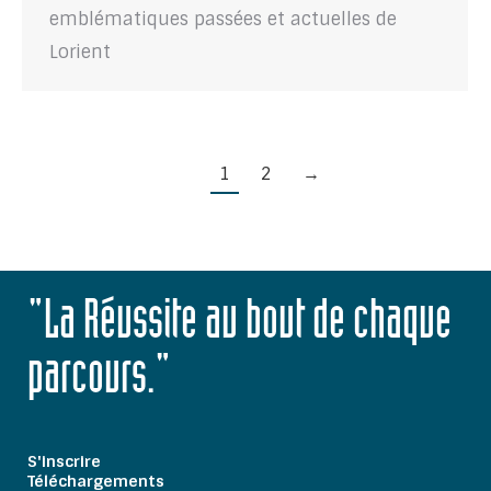
emblématiques passées et actuelles de
Lorient
1
2
→
"La Réussite au bout de chaque
parcours."
S'inscrire
Téléchargements