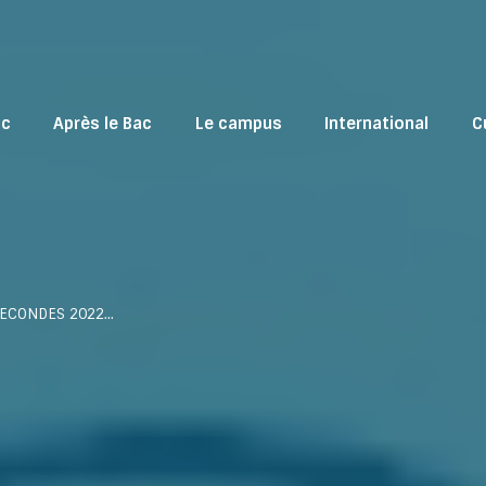
ac
Après le Bac
Le campus
International
C
SECONDES 2022…