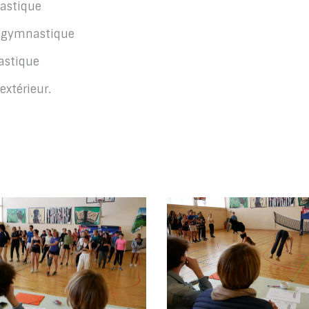
nastique
e gymnastique
astique
extérieur.
o