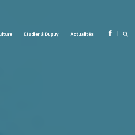
|
ulture
Etudier à Dupuy
Actualités
Sear
Facebook
page
opens
in
new
window