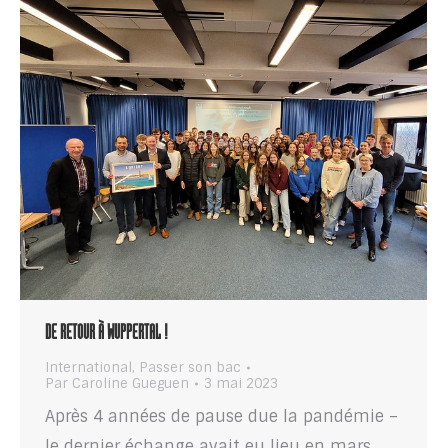
DE RETOUR À WUPPERTAL !
International
,
Passer son bac
Par
Caroline Gueguen
3 mai 2023
Après 4 années de pause due la pandémie –
le dernier échange avait eu lieu en mars