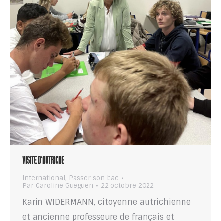
VISITE D’AUTRICHE
International
,
Passer son bac
Par
Caroline Gueguen
22 octobre 2022
Karin WIDERMANN, citoyenne autrichienne
et ancienne professeure de français et