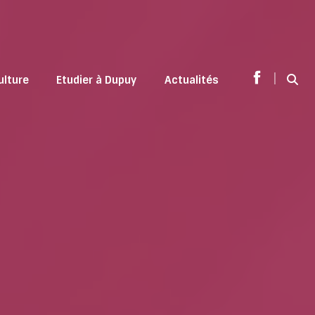
|
ulture
Etudier à Dupuy
Actualités
Sear
Facebook
page
opens
in
new
window