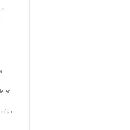
de
:
a
ie en
délai.