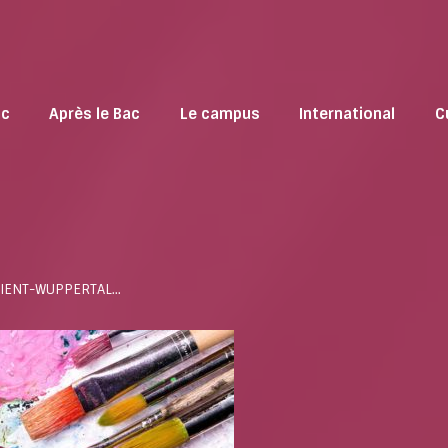
ac
Après le Bac
Le campus
International
C
ORIENT-WUPPERTAL…