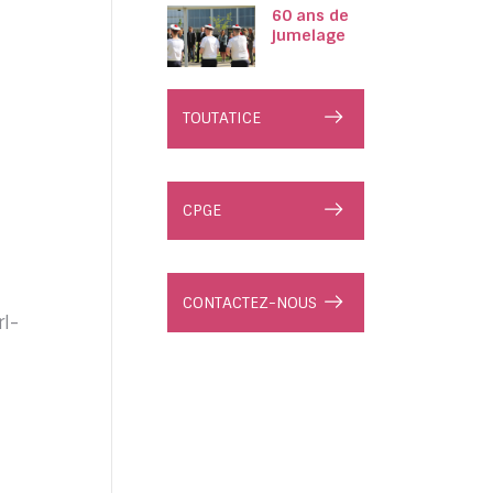
60 ans de
jumelage
TOUTATICE
CPGE
CONTACTEZ-NOUS
rl-