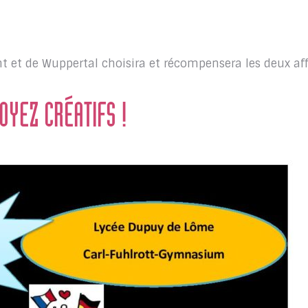
t et de Wuppertal choisira et récompensera les deux af
OYEZ CRÉATIFS !