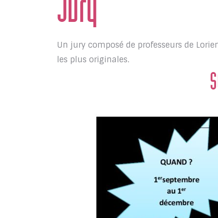
Jury
Un jury composé de professeurs de Lorien
les plus originales.
S