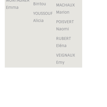
MONTAGNER
Bintou
MACHAUX
Emma
Marion
YOUSSOUF
Alicia
POISVERT
Naomi
RUBERT
Eléna
VEIGNAUX
Emy