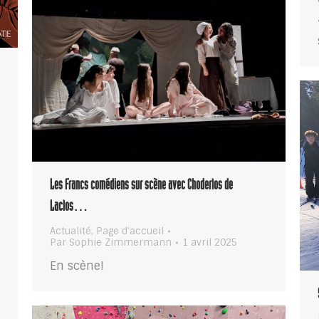
Les Francs comédiens sur scène avec Choderlos de
Laclos…
Actualité
,
Page d'accueil
Par
Sophie Zimmermann
1 avril 2025
En scène!