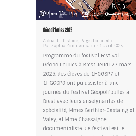
Géopoli’bulles 2025
Actualité
,
histoire
,
Page d'accueil
Par
Sophie Zimmermann
1 avril 2025
Programme du festival Festival
Géopoli’bulles à Brest Jeudi 27 mars
2025, des élèves de 1HGGSP7 et
1HGGSP9 ont pu assister à une
journée du Festival Géopoli’bulles à
Brest avec leurs enseignantes de
spécialité, Mmes Berthier-Castaing et
Valey, et Mme Chassaigne,
documentaliste. Ce festival est le