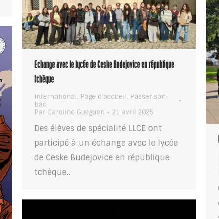
Echange avec le lycée de Ceske Budejovice en république
tchèque
International
,
Page d'accueil
,
Passer son
bac
Par
Caroline Gueguen
21 avril 2025
Des élèves de spécialité LLCE ont
participé à un échange avec le lycée
de Ceske Budejovice en république
tchèque..