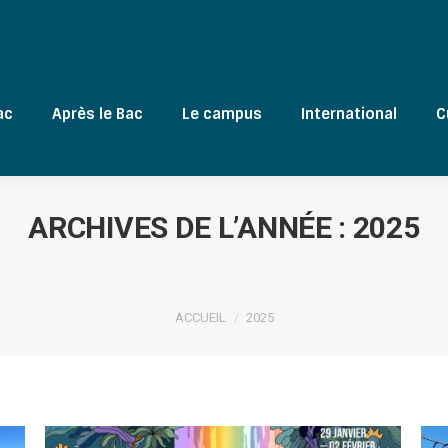
ac
Après le Bac
Le campus
International
C
ARCHIVES DE L’ANNÉE :
2025
Vous êtes ici :
ACCUEIL
2025