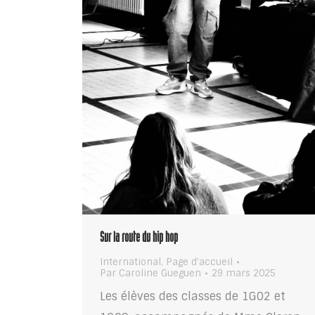
Sur la route du hip hop
International
,
Page d'accueil
Par
Caroline Gueguen
29 mars 2025
Les élèves des classes de 1G02 et