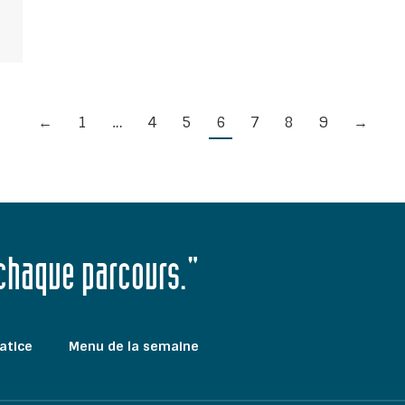
←
1
…
4
5
6
7
8
9
→
 chaque parcours."
atice
Menu de la semaine