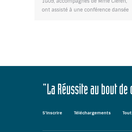
1G09, accompagnés de Mme Cleren,
ont assisté à une conférence dansée
"La Réussite au bout de
S'inscrire
Téléchargements
Tout