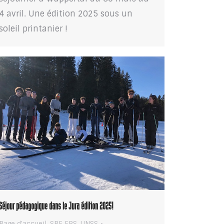
4 avril. Une édition 2025 sous un
soleil printanier !
Séjour pédagogique dans le Jura édition 2025!
Page d'accueil
,
SPE EPS
,
UNSS