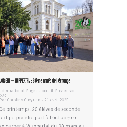
LORIENT – WUPPERTAL : 68ème année de l’échange
International
,
Page d'accueil
,
Passer son
bac
Par
Caroline Gueguen
21 avril 2025
Ce printemps, 20 élèves de seconde
ont pu prendre part à l’échange et
séjourner à Wuppertal du 30 mars au