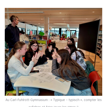
Au Carl-Fuhlrott-Gymnasium : « Typique – typisch », compter les