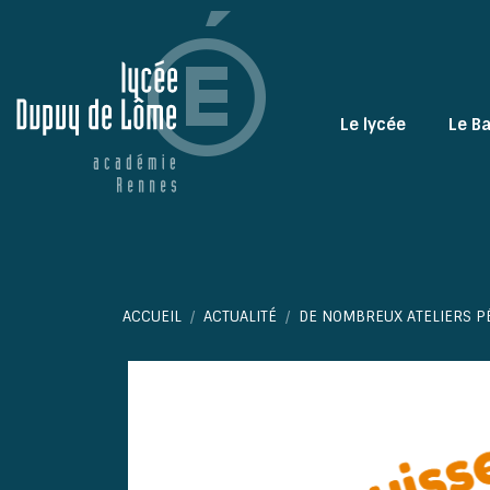
Le lycée
Le B
Vous êtes ici :
ACCUEIL
ACTUALITÉ
DE NOMBREUX ATELIERS P