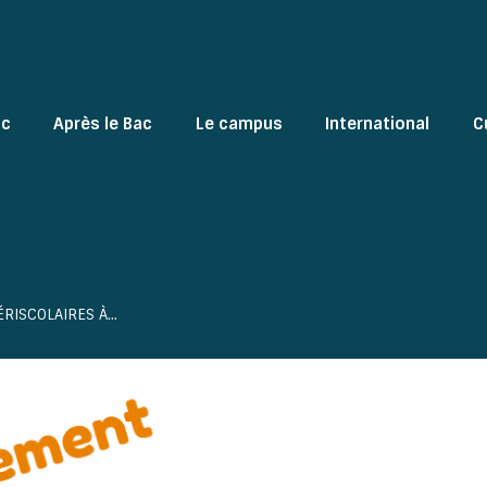
ac
Après le Bac
Le campus
International
C
ÉRISCOLAIRES À…