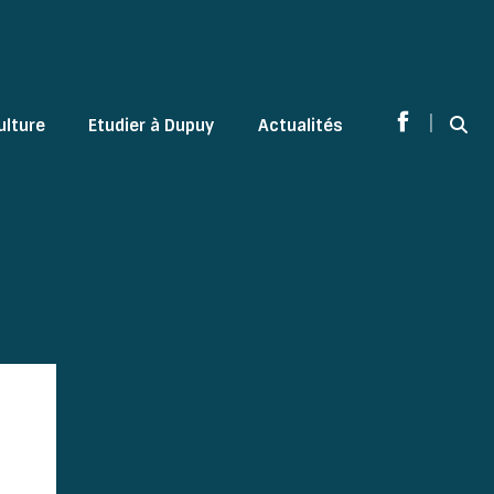
|
ulture
Etudier à Dupuy
Actualités
Sear
Facebook
page
opens
in
new
window