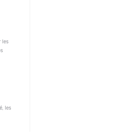
 les
es
, les