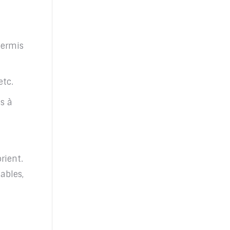
permis
etc.
s à
rient.
ables,