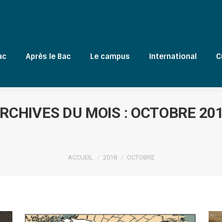
ac
Après le Bac
Le campus
International
C
RCHIVES DU MOIS :
OCTOBRE 20
Vous êtes ici :
ACCUEIL
2018
OCTOBRE