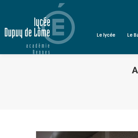
Le lycée
Le B
A