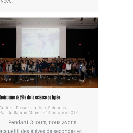
lycée.
Trois jours de fête de la science au lycée
Culture
,
Passer son bac
,
Sciences
Par
Guillaume Minier
14 octobre 2018
Pendant 3 jours, nous avons
accueilli des élèves de secondes et