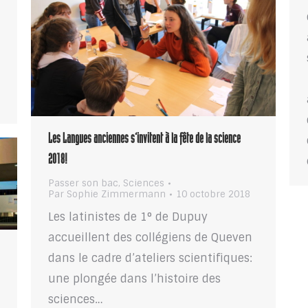
Les Langues anciennes s’invitent à la fête de la science
2018!
Passer son bac
,
Sciences
Par
Sophie Zimmermann
10 octobre 2018
Les latinistes de 1° de Dupuy
accueillent des collégiens de Queven
dans le cadre d’ateliers scientifiques:
une plongée dans l’histoire des
sciences…