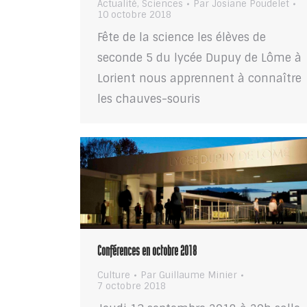
Actualité
,
Sciences
Par
Josiane Poudelet
10 octobre 2018
Fête de la science les élèves de
seconde 5 du lycée Dupuy de Lôme à
Lorient nous apprennent à connaître
les chauves-souris
Conférences en octobre 2018
Culture
Par
Guillaume Minier
7 octobre 2018