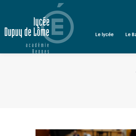
Le lycée
Le B