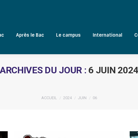
ac
Après le Bac
Le campus
International
C
ARCHIVES DU JOUR :
6 JUIN 202
Vous êtes ici :
ACCUEIL
2024
JUIN
06