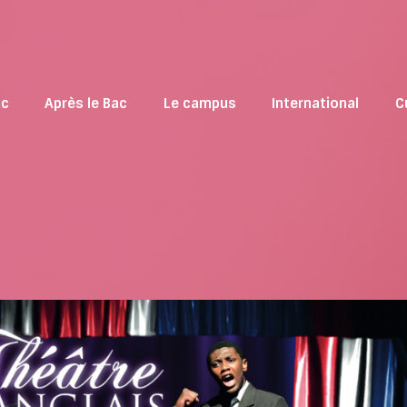
ac
Après le Bac
Le campus
International
C