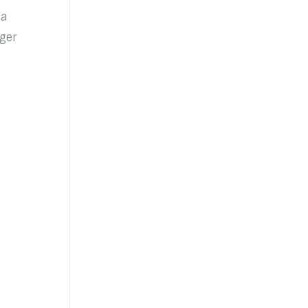
 a
ger