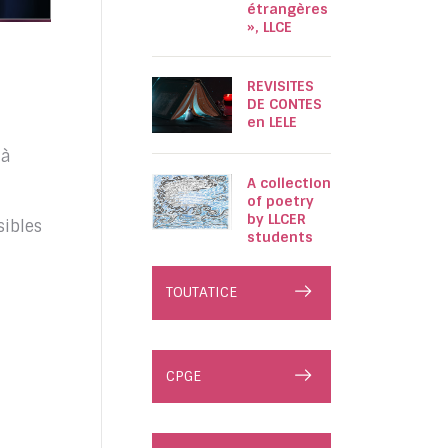
étrangères
», LLCE
REVISITES
DE CONTES
en LELE
 à
A collection
of poetry
by LLCER
sibles
students
TOUTATICE
CPGE
»