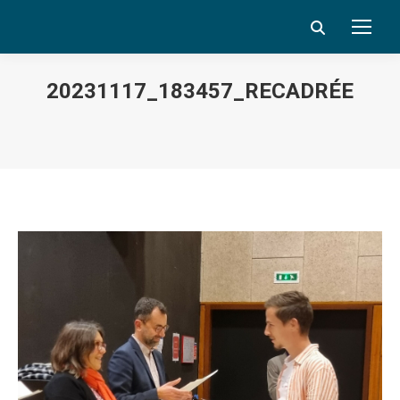
Search:
20231117_183457_RECADRÉE
Vous êtes ici :