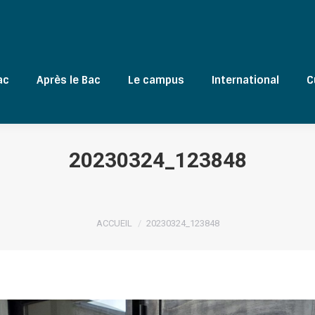
ac
Après le Bac
Le campus
International
C
20230324_123848
Vous êtes ici :
ACCUEIL
20230324_123848