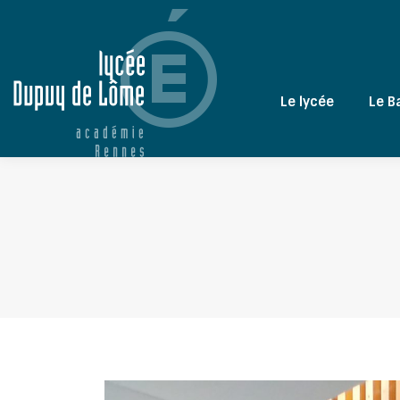
Le lycée
Le B