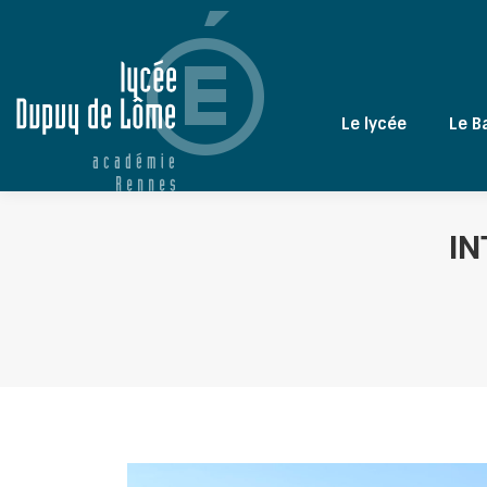
Le lycée
Le B
I