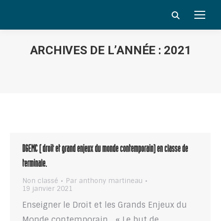
Search:
ARCHIVES DE L’ANNÉE :
2021
Vous êtes ici :
DGEMC ( droit et grand enjeux du monde contemporain) en classe de
terminale.
Non classé
Par
anthony martineau
19 janvier 2021
Enseigner le Droit et les Grands Enjeux du
Monde contemporain « Le but de