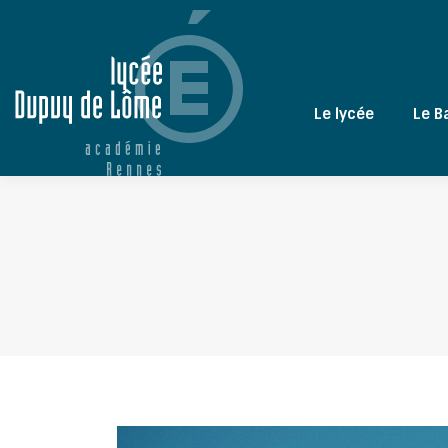
Le lycée
Le B