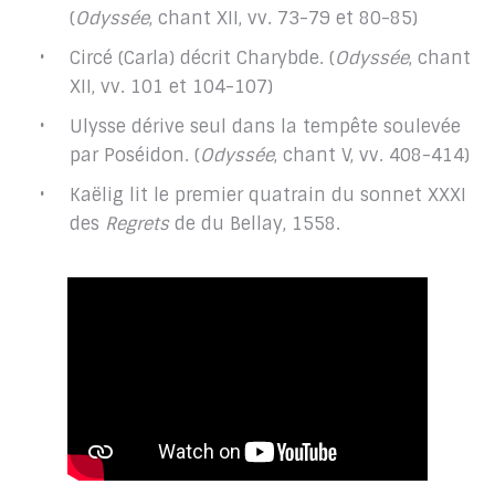
(
Odyssée
, chant XII, vv. 73-79 et 80-85)
Circé (Carla) décrit Charybde. (
Odyssée
, chant
XII, vv. 101 et 104-107)
Ulysse dérive seul dans la tempête soulevée
par Poséidon. (
Odyssée
, chant V, vv. 408-414)
Kaëlig lit le premier quatrain du sonnet XXXI
des
Regrets
de du Bellay, 1558.