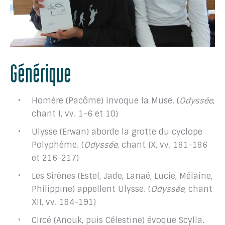
Générique
Homère (Pacôme) invoque la Muse. (
Odyssée
,
chant I, vv. 1-6 et 10)
Ulysse (Erwan) aborde la grotte du cyclope
Polyphème. (
Odyssée
, chant IX, vv. 181-186
et 216-217)
Les Sirènes (Estel, Jade, Lanaé, Lucie, Mélaine,
Philippine) appellent Ulysse. (
Odyssée
, chant
XII, vv. 184-191)
Circé (Anouk, puis Célestine) évoque Scylla.