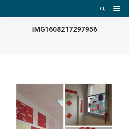
Search:
IMG1608217297956
Vous êtes ici :