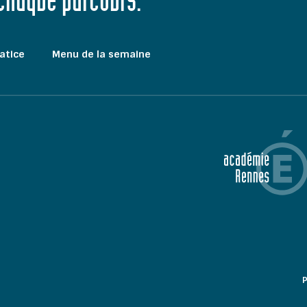
 chaque parcours."
atice
Menu de la semaine
P