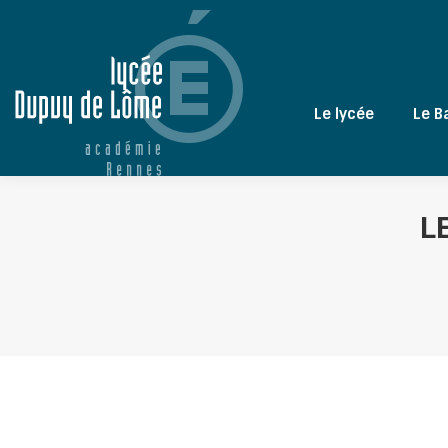
Le lycée
Le B
L