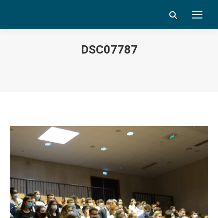
Search:
DSC07787
Vous êtes ici :