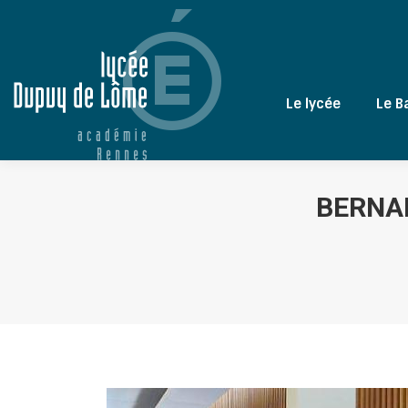
Le lycée
Le B
BERNA