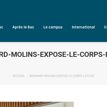
ac
Après le Bac
Le campus
International
C
RD-MOLINS-EXPOSE-LE-CORPS-
Vous êtes ici :
ACCUEIL
BERNARD-MOLINS-EXPOSE-LE-CORPS-LETUDE