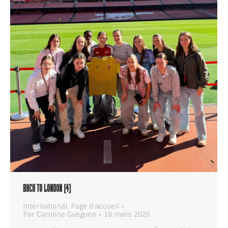
BACK TO LONDON (4)
International
,
Page d'accueil
Par
Caroline Gueguen
18 mars 2026