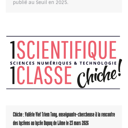
publié au Seuil en 2025.
Chiche : Valérie Viet Triem Tong, enseignante-chercheuse à la rencontre
des lycéens au lycée Dupuy de Lôme le 23 mars 2026