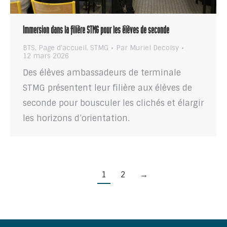
Immersion dans la filière STMG pour les élèves de seconde
BTS
,
Page d'accueil
,
STMG
Par
Muriel Decoisy
12 mars 2026
Des élèves ambassadeurs de terminale
STMG présentent leur filière aux élèves de
seconde pour bousculer les clichés et élargir
les horizons d’orientation.
1
2
→