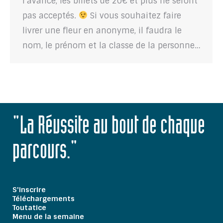
l’avance, les billets de 20€ et plus ne seront
pas acceptés.
Si vous souhaitez faire
livrer une fleur en anonyme, il faudra le
nom, le prénom et la classe de la personne…
"La Réussite au bout de chaque
parcours."
S'inscrire
Téléchargements
Toutatice
Menu de la semaine