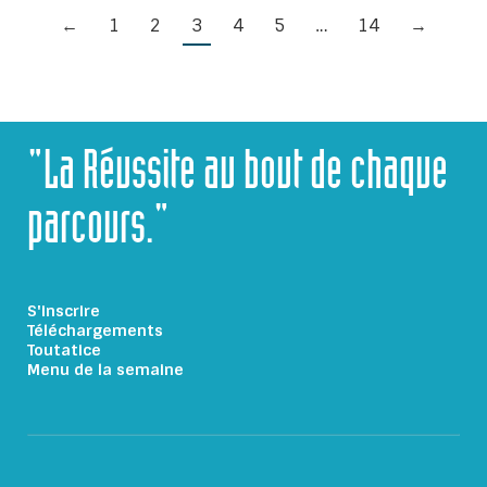
←
1
2
3
4
5
…
14
→
"La Réussite au bout de chaque
parcours."
S'inscrire
Téléchargements
Toutatice
Menu de la semaine