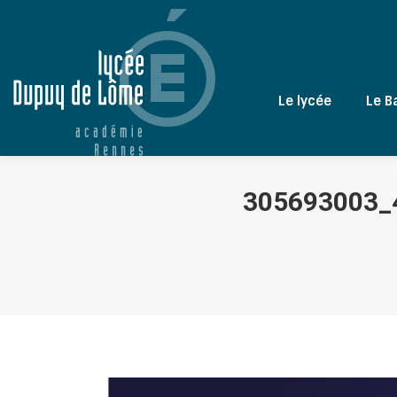
Le lycée
Le B
305693003_