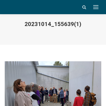
Search:
20231014_155639(1)
Vous êtes ici :