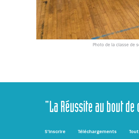
Photo de la classe de 
"La Réussite au bout de
S'inscrire
Téléchargements
Tout