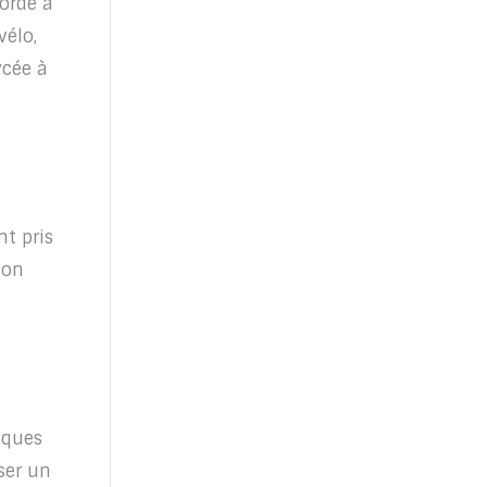
corde à
TOUTATICE
vélo,
ycée à
CPGE
CONTACTEZ-NOUS
nt pris
ion
iques
ser un