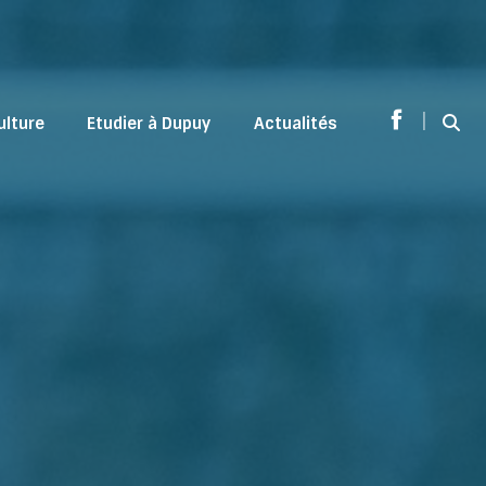
|
ulture
Etudier à Dupuy
Actualités
Sear
Facebook
page
opens
in
new
window