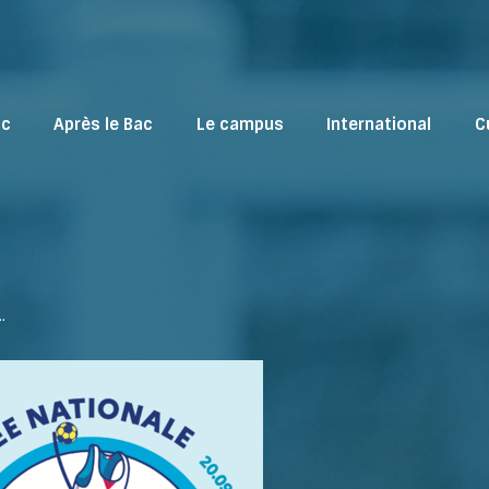
ac
Après le Bac
Le campus
International
C
…