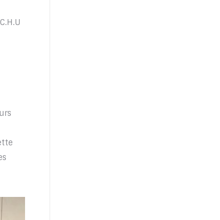
 C.H.U
urs
ette
es