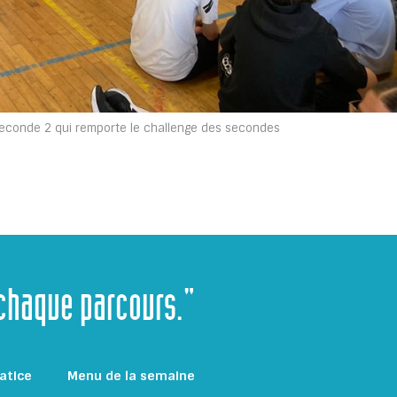
seconde 2 qui remporte le challenge des secondes
 chaque parcours."
atice
Menu de la semaine