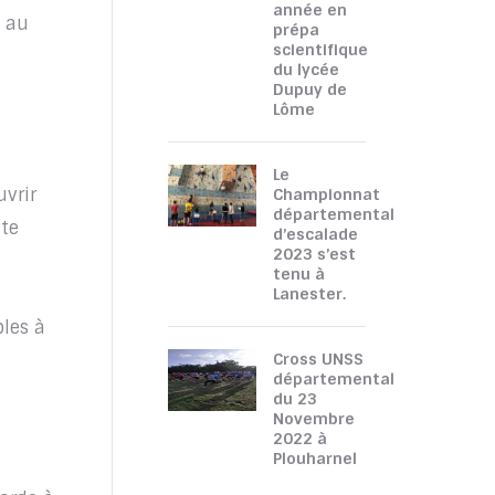
année en
e au
prépa
scientifique
du lycée
Dupuy de
Lôme
Le
uvrir
Championnat
départemental
tte
d’escalade
2023 s’est
tenu à
Lanester.
bles à
Cross UNSS
départemental
du 23
Novembre
2022 à
Plouharnel