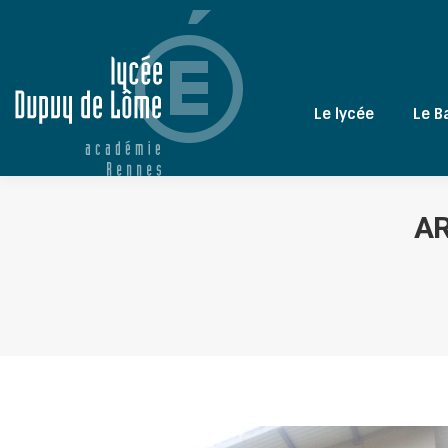
Le lycée
Le B
AR