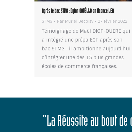
Après le bac STMG : Dylan GOUËLLO en licence LEA
STMG
Par
Muriel Decoisy
27 février 2022
Témoignage de Maël DIOT-QUERE qui
a intégré une prépa ECT après son
bac STMG : il ambitionne aujourd’hui
d’intégrer une des 15 plus grandes
écoles de commerce françaises.
"La Réussite au bout de