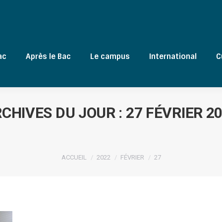
ac
Après le Bac
Le campus
International
C
CHIVES DU JOUR :
27 FÉVRIER 2
Vous êtes ici :
ACCUEIL
2022
FÉVRIER
27